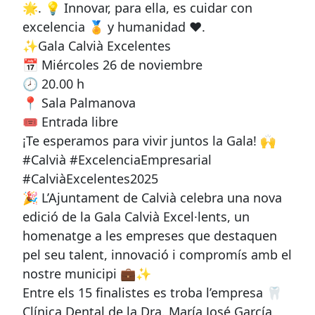
🌟. 💡 Innovar, para ella, es cuidar con
excelencia 🏅 y humanidad ❤️.
✨Gala Calvià Excelentes
📅 Miércoles 26 de noviembre
🕗 20.00 h
📍 Sala Palmanova
🎟️ Entrada libre
¡Te esperamos para vivir juntos la Gala! 🙌
#Calvià #ExcelenciaEmpresarial
#CalviàExcelentes2025
🎉 L’Ajuntament de Calvià celebra una nova
edició de la Gala Calvià Excel·lents, un
homenatge a les empreses que destaquen
pel seu talent, innovació i compromís amb el
nostre municipi 💼✨
Entre els 15 finalistes es troba l’empresa 🦷
Clínica Dental de la Dra. María José García