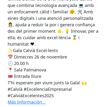
que combina tecnologia avançada 💻 amb
un enfocament càlid i familiar 🤗. 🛠️ Amb
eines digitals i una atenció personalitzada
👩‍⚕️, ajuda a reduir la por i genera confiança
des del primer moment 🌟. 💡 Innovar, per a
ella, és cuidar amb excel·lència 🏅 i
humanitat ❤️.
✨Gala Calvià Excel·lents
📅 Dimecres 26 de novembre
🕗 20.00 h
📍 Sala Palmanova
🎟️ Entrada lliure
T’hi esperam per viure junts la Gala! 🙌
#Calvià #ExcelenciaEmpresarial
#CalviàExcelentes2025
Más Información...