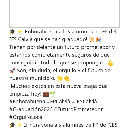
🎓✨ ¡Enhorabuena a los alumnos de FP del
IES Calvià que se han graduado! 📜🎉
Tienen por delante un futuro prometedor y
estamos completamente seguros de que
conseguirán todo lo que se propongan. 💪
🚀 Son, sin duda, el orgullo y el futuro de
nuestro municipio. 🌟👏
¡Muchos éxitos en esta nueva etapa que
empieza hoy! 💼🌱
#Enhorabuena #FPCalvià #IESCalvià
#Graduación2026 #FuturoPrometedor
#OrgulloLocal
🎓✨ Enhorabona als alumnes de FP de l'IES