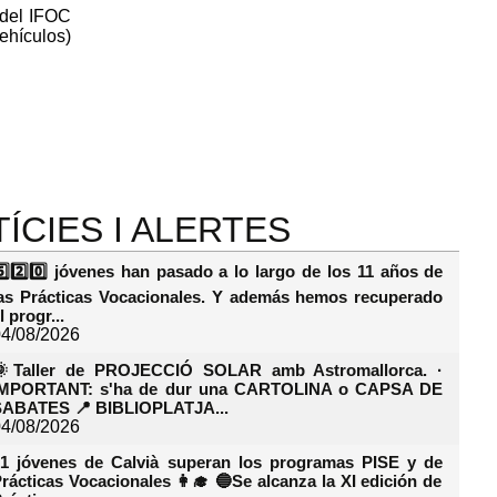
 del IFOC
ehículos)
ÍCIES I ALERTES
️⃣2️⃣0️⃣ jóvenes han pasado a lo largo de los 11 años de
as Prácticas Vocacionales. Y además hemos recuperado
l progr...
4/08/2026
🌞Taller de PROJECCIÓ SOLAR amb Astromallorca. ·
IMPORTANT: s'ha de dur una CARTOLINA o CAPSA DE
SABATES 📍 BIBLIOPLATJA...
4/08/2026
1 jóvenes de Calvià superan los programas PISE y de
rácticas Vocacionales 👩‍🎓 🔵Se alcanza la XI edición de