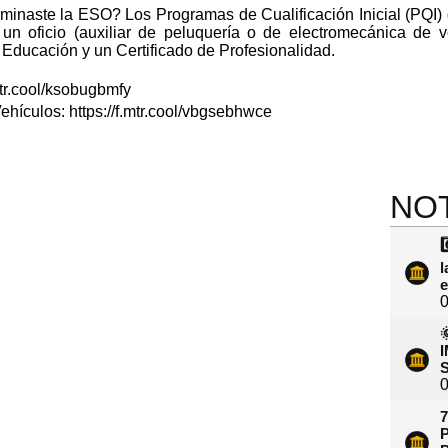
rminaste la ESO? Los Programas de Cualificación Inicial (PQI)
un oficio (auxiliar de peluquería o de electromecánica de v
e Educación y un Certificado de Profesionalidad.
.mtr.cool/ksobugbmfy
ehículos: https://f.mtr.cool/vbgsebhwce
NOT
6
l
e
0
0
7
P