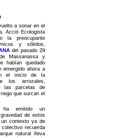
m
uelto a sonar en el
a. Acció Ecologista
o la preocupante
ímicos y sólidos,
DANA
del pasado 29
 de Massanassa y
ue habían quedado
an emergido ahora a
on el inicio de la
 los arrozales,
n las parcelas de
 riego que surcan el
a ha emitido un
 gravedad de estos
 un contexto ya de
l colectivo recuerda
arque natural lleva