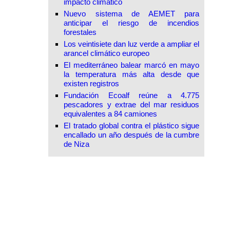
impacto climático
Nuevo sistema de AEMET para
anticipar el riesgo de incendios
forestales
Los veintisiete dan luz verde a ampliar el
arancel climático europeo
El mediterráneo balear marcó en mayo
la temperatura más alta desde que
existen registros
Fundación Ecoalf reúne a 4.775
pescadores y extrae del mar residuos
equivalentes a 84 camiones
El tratado global contra el plástico sigue
encallado un año después de la cumbre
de Niza
Ver todas las noticias de Línea Verde