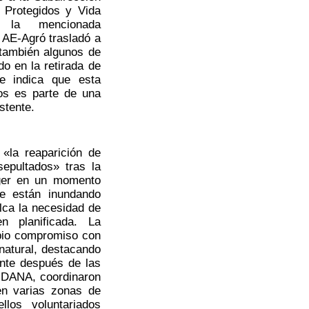
 Protegidos y Vida
e la mencionada
, AE-Agró trasladó a
 también algunos de
do en la retirada de
ue indica que esta
os es parte de una
stente.
«la reaparición de
epultados» tras la
ger en un momento
se están inundando
alca la necesidad de
n planificada. La
pio compromiso con
natural, destacando
nte después de las
 DANA, coordinaron
en varias zonas de
llos voluntariados