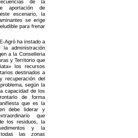
secuencias de la
te aportación de
este escenario, la
aminantes se erige
eludible para frenar
AE-Agró ha instado a
 la administración
gen a la Conselleria
ras y Territorio que
ata» los recursos
arios destinados a
y recuperación del
 problema, según la
la capacidad de los
rontarlo de forma
anifiesta que es la
ien debe liderar y
xtraordinario que
de los residuos, la
sedimentos y la
odas las zonas