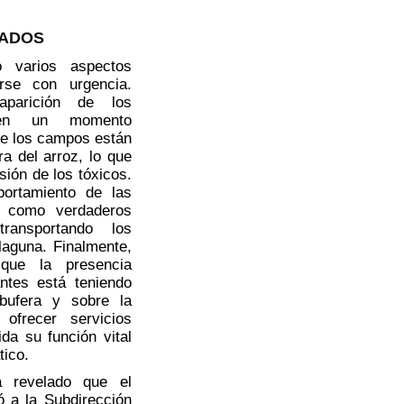
TADOS
o varios aspectos
arse con urgencia.
aparición de los
s en un momento
ue los campos están
a del arroz, lo que
sión de los tóxicos.
portamiento de las
o como verdaderos
transportando los
laguna. Finalmente,
que la presencia
ntes está teniendo
lbufera y sobre la
ofrecer servicios
ida su función vital
tico.
a revelado que el
ó a la Subdirección