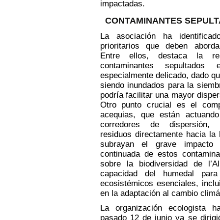
impactadas.
CONTAMINANTES SEPUL
La asociación ha identificad
prioritarios que deben abord
Entre ellos, destaca la re
contaminantes sepultado
especialmente delicado, dado q
siendo inundados para la siembr
podría facilitar una mayor disper
Otro punto crucial es el com
acequias, que están actuand
corredores de dispersión, 
residuos directamente hacia la 
subrayan el grave impacto 
continuada de estos contamina
sobre la biodiversidad de l’A
capacidad del humedal para 
ecosistémicos esenciales, inclu
en la adaptación al cambio climá
La organización ecologista h
pasado 12 de junio ya se dirigi