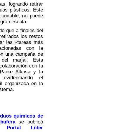
s, logrando retirar
duos plásticos. Este
comiable, no puede
a gran escala.
o que a finales del
etirados los restos
ar las «tareas más
lacionadas con la
aron una campaña de
 del marjal. Esta
 colaboración con la
Parke Alkosa y la
 evidenciando el
l organizada en la
istema.
iduos químicos de
bufera
se publicó
 Portal Lider