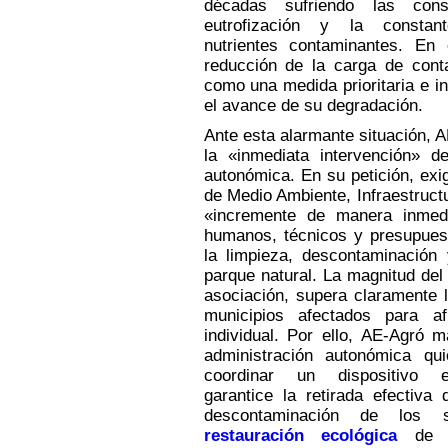
décadas sufriendo las con
eutrofización y la constan
nutrientes contaminantes. En 
reducción de la carga de cont
como una medida prioritaria e in
el avance de su degradación.
Ante esta alarmante situación, 
la «inmediata intervención» de
autonómica. En su petición, exi
de Medio Ambiente, Infraestructu
«incremente de manera inmedi
humanos, técnicos y presupuest
la limpieza, descontaminación 
parque natural. La magnitud del
asociación, supera claramente 
municipios afectados para af
individual. Por ello, AE-Agró m
administración autonómica qu
coordinar un dispositivo e
garantice la retirada efectiva 
descontaminación de los 
restauración ecológica
de t