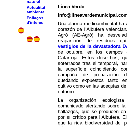
natural
Línea Verde
Actualitat
ambiental
info@lineaverdemunicipal.co
Enllaços
d'interés
Una alarma medioambiental ha v
corazón de l’Albufera valencian
Agró (AE-Agró) ha desvelad
reaparición de residuos qu
vestigios de la devastadora 
de octubre, en los campos
Catarroja. Estos desechos, q
soterrados tras el temporal, h
la superficie coincidiendo c
campaña de preparación de
quedando expuestos tanto e
cultivo como en las acequias de
entorno.
La organización ecologist
comunicado alertando sobre la
hallazgos, que se producen en
por sí crítico para l’Albufera. E
que la rica biodiversidad del p